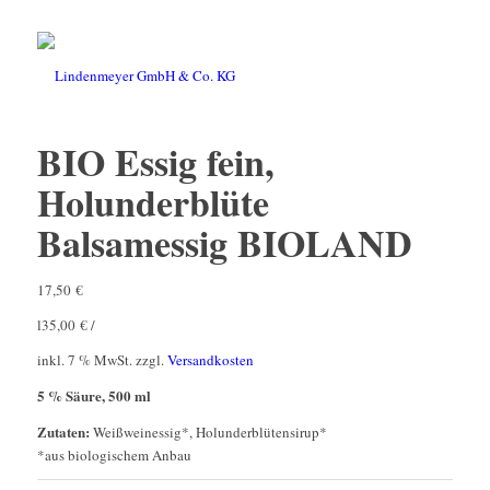
BIO Essig fein,
Holunderblüte
Balsamessig BIOLAND
17,50
€
l
35,00
€
/
inkl. 7 % MwSt.
zzgl.
Versandkosten
5 % Säure, 500 ml
Zutaten:
Weißweinessig*, Holunderblütensirup*
*aus biologischem Anbau