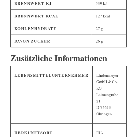
BRENNWERT KJ
539
kJ
BRENNWERT KCAL
127
kcal
KOHLENHYDRATE
27
g
DAVON
ZUCKER
26
g
Zusätzliche Informationen
LEBENSMITTELUNTERNEHMER
Lindenmeyer
GmbH & Co.
KG
Leimengrube
21
D-74613
Öhringen
HERKUNFTSORT
EU-