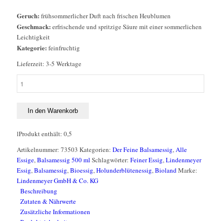
Geruch:
frühsommerlicher Duft nach frischen Heublumen
Geschmack:
erfrischende und spritzige Säure mit einer sommerlichen
Leichtigkeit
Kategorie:
feinfruchtig
Lieferzeit:
3-5 Werktage
BIO
Essig
fein,
Holunderblüte
In den Warenkorb
Balsamessig
BIOLAND
l
Produkt enthält: 0,5
Menge
Artikelnummer:
73503
Kategorien:
Der Feine Balsamessig
,
Alle
Essige
,
Balsamessig 500 ml
Schlagwörter:
Feiner Essig
,
Lindenmeyer
Essig
,
Balsamessig
,
Bioessig
,
Holunderblütenessig
,
Bioland
Marke:
Lindenmeyer GmbH & Co. KG
Beschreibung
Zutaten & Nährwerte
Zusätzliche Informationen