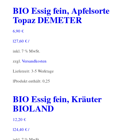
BIO Essig fein, Apfelsorte
Topaz DEMETER
6,90
€
l
27,60
€
/
inkl. 7 % MwSt.
zzgl.
Versandkosten
Lieferzeit:
3-5 Werktage
l
Produkt enthält: 0,25
BIO Essig fein, Kräuter
BIOLAND
12,20
€
l
24,40
€
/
inkl. 7 % MwSt.