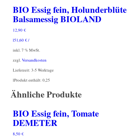
BIO Essig fein, Holunderblüte
Balsamessig BIOLAND
12,90
€
l
51,60
€
/
inkl. 7 % MwSt.
zzgl.
Versandkosten
Lieferzeit:
3-5 Werktage
l
Produkt enthält: 0,25
Ähnliche Produkte
BIO Essig fein, Tomate
DEMETER
8,50
€