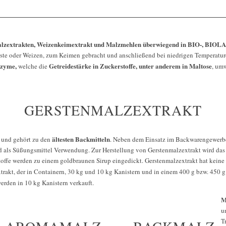
lzextrakten, Weizenkeimextrakt und Malzmehlen überwiegend in BIO-, BIO
erste oder Weizen, zum Keimen gebracht und anschließend bei niedrigen Temperatur
nzyme,
Getreidestärke in Zuckerstoffe, unter anderem in Maltose
welche die
, um
GERSTENMALZEXTRAKT
ältesten Backmitteln
und gehört zu den
. Neben dem Einsatz im Backwarengewerbe
nd als Süßungsmittel Verwendung. Zur Herstellung von Gerstenmalzextrakt wird das
stoffe werden zu einem goldbraunen Sirup eingedickt. Gerstenmalzextrakt hat keine
rakt, der in Containern, 30 kg und 10 kg Kanistern und in einem 400 g bzw. 450 g 
erden in 10 kg Kanistern verkauft.
M
u
T