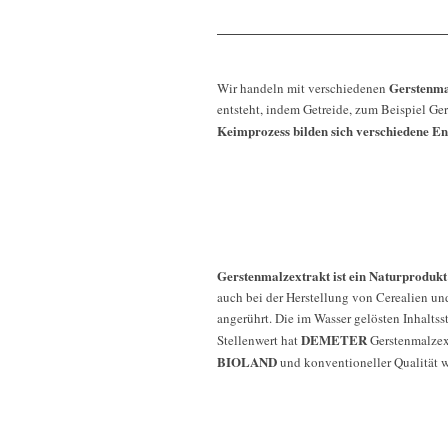
Gerstenma
Wir handeln mit verschiedenen
entsteht, indem Getreide, zum Beispiel G
Keimprozess bilden sich verschiedene E
Gerstenmalzextrakt ist ein Naturprodukt
auch bei der Herstellung von Cerealien u
angerührt. Die im Wasser gelösten Inhalts
DEMETER
Stellenwert hat
Gerstenmalzext
BIOLAND
und konventioneller Qualität w