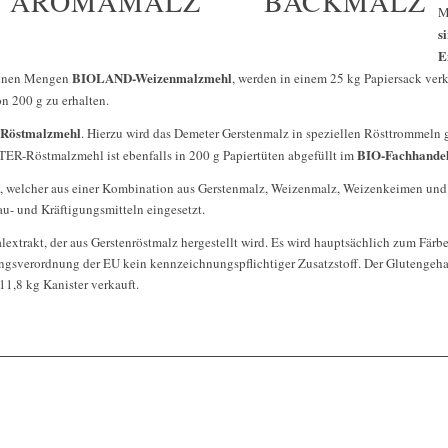
AROMAMALZ
BACKMALZ
M
s
E
BIOLAND-Weizenmalzmehl
einen Mengen
, werden in einem 25 kg Papiersack ver
n 200 g zu erhalten.
östmalzmehl
. Hierzu wird das Demeter Gerstenmalz in speziellen Rösttrommeln g
BIO-Fachhande
R-Röstmalzmehl ist ebenfalls in 200 g Papiertüten abgefüllt im
, welcher aus einer Kombination aus Gerstenmalz, Weizenmalz, Weizenkeimen und W
au- und Kräftigungsmitteln eingesetzt.
alextrakt, der aus Gerstenröstmalz hergestellt wird. Es wird hauptsächlich zum Färb
ngsverordnung der EU kein kennzeichnungspflichtiger Zusatzstoff. Der Glutengehal
1,8 kg Kanister verkauft.