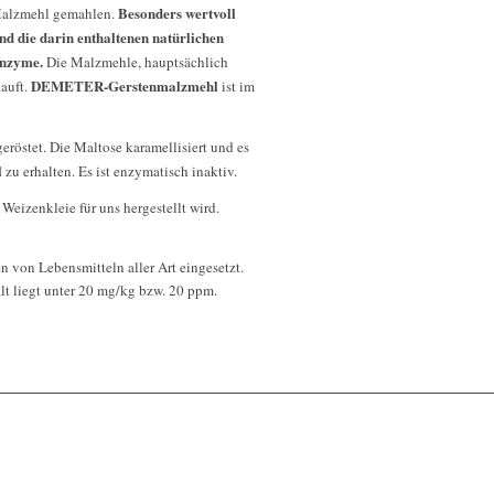
Besonders wertvoll
alzmehl gemahlen.
ind die darin enthaltenen natürlichen
nzyme.
Die Malzmehle, hauptsächlich
DEMETER-Gerstenmalzmehl
kauft.
ist im
eröstet. Die Maltose karamellisiert und es
l
zu erhalten. Es ist enzymatisch inaktiv.
eizenkleie für uns hergestellt wird.
en von Lebensmitteln aller Art eingesetzt.
t liegt unter 20 mg/kg bzw. 20 ppm.