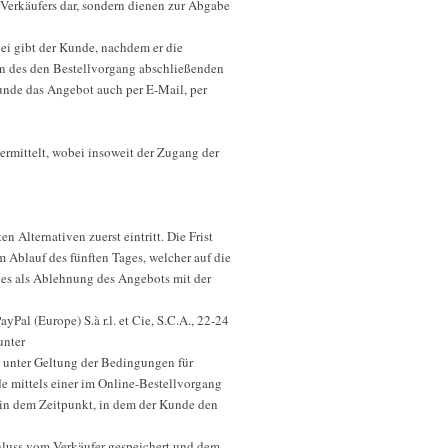
Verkäufers dar, sondern dienen zur Abgabe
ei gibt der Kunde, nachdem er die
en des den Bestellvorgang abschließenden
unde das Angebot auch per E-Mail, per
ermittelt, wobei insoweit der Zugang der
Alternativen zuerst eintritt. Die Frist
Ablauf des fünften Tages, welcher auf die
ies als Ablehnung des Angebots mit der
al (Europe) S.à r.l. et Cie, S.C.A., 22-24
unter
– unter Geltung der Bedingungen für
 mittels einer im Online-Bestellvorgang
 in dem Zeitpunkt, in dem der Kunde den
chluss vom Verkäufer gespeichert und dem