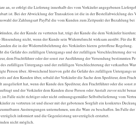
Ware an, so erfolgt die Lieferung innerhalb des vom Verkäufer angegebenen Liefer
inbart ist. Bei der Abwicklung der Transaktion ist die in der Bestellabwicklung des
uswahl der Zahlungsart PayPal die vom Kunden zum Zeitpunkt der Bezahlung bei Pa
 Gründen, die der Kunde zu vertreten hat, trägt der Kunde die dem Verkäufer hierd
die Hinsendung nicht, wenn der Kunde sein Widerrufsrecht wirksam ausübt. Für die 
unden die in der Widerrufsbelehrung des Verkäufers hierzu getroffene Regelung.
ht die Gefahr des zufälligen Untergangs und der zufälligen Verschlechterung der v
eur, dem Frachtführer oder der sonst zur Ausführung der Versendung bestimmten Pers
r des zufälligen Untergangs und der zufälligen Verschlechterung der verkauften War
te Person über. Abweichend hiervon geht die Gefahr des zufälligen Untergangs un
eits auf den Kunden über, sobald der Verkäufer die Sache dem Spediteur, dem Frach
 ausgeliefert hat, wenn der Kunde den Spediteur, den Frachtführer oder die sonst
auftragt und der Verkäufer dem Kunden diese Person oder Anstalt zuvor nicht benan
r, im Falle nicht richtiger oder nicht ordnungsgemäßer Selbstbelieferung vom Vertra
rkäufer zu vertreten ist und dieser mit der gebotenen Sorgfalt ein konkretes Deckun
e zumutbaren Anstrengungen unternehmen, um die Ware zu beschaffen. Im Falle der N
erzüglich informiert und die Gegenleistung unverzüglich erstattet.
ründen nicht möglich.