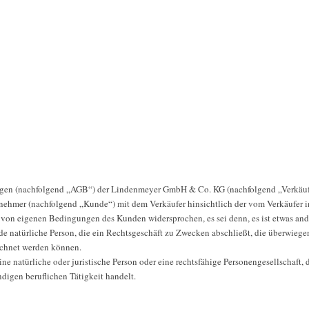
en (nachfolgend „AGB“) der Lindenmeyer GmbH & Co. KG (nachfolgend „Verkäufer“)
rnehmer (nachfolgend „Kunde“) mit dem Verkäufer hinsichtlich der vom Verkäufer 
 von eigenen Bedingungen des Kunden widersprochen, es sei denn, es ist etwas ande
ede natürliche Person, die ein Rechtsgeschäft zu Zwecken abschließt, die überwiege
echnet werden können.
ne natürliche oder juristische Person oder eine rechtsfähige Personengesellschaft, 
digen beruflichen Tätigkeit handelt.