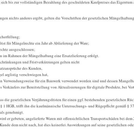
 er sich bis zur vollständigen Bezahlung des geschuldeten Kaufpreises das Eigentum a
gen nichts anderes ergibt, gelten die Vorschriften der gesetzlichen Mängelhaftung
acherfüllung;
rist für Mängelrechte ein Jahr ab Ablieferung der Ware;
echte ausgeschlossen;
nn im Rahmen der Mängelhaftung eine Ersatzlieferung erfolgt.
schränkungen und Fristverkürzungen gelten nicht
satzansprüche des Kunden,
el arglistig verschwiegen hat,
chen Verwendungsweise für ein Bauwerk verwendet worden sind und dessen Mangelha
es Verkäufers zur Bereitstellung von Aktualisierungen für digitale Produkte, bei Ve
ass die gesetzlichen Verjährungsfristen für einen ggf. bestehenden gesetzlichen Rü
 § 1 HGB, trifft ihn die kaufmännische Untersuchungs- und Rügepflicht gemäß § 37
 als genehmigt.
wird er gebeten, angelieferte Waren mit offensichtlichen Transportschäden bei dem
Kunde dem nicht nach, hat dies keinerlei Auswirkungen auf seine gesetzlichen od