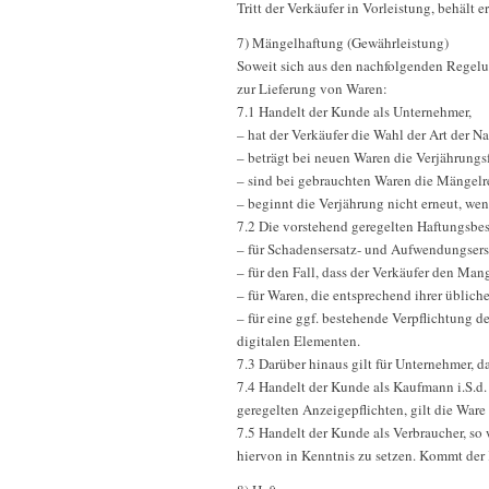
Tritt der Verkäufer in Vorleistung, behält
7) Mängelhaftung (Gewährleistung)
Soweit sich aus den nachfolgenden Regelun
zur Lieferung von Waren:
7.1 Handelt der Kunde als Unternehmer,
– hat der Verkäufer die Wahl der Art der N
– beträgt bei neuen Waren die Verjährungsf
– sind bei gebrauchten Waren die Mängelr
– beginnt die Verjährung nicht erneut, we
7.2 Die vorstehend geregelten Haftungsbe
– für Schadensersatz- und Aufwendungser
– für den Fall, dass der Verkäufer den Mang
– für Waren, die entsprechend ihrer übli
– für eine ggf. bestehende Verpflichtung d
digitalen Elementen.
7.3 Darüber hinaus gilt für Unternehmer, d
7.4 Handelt der Kunde als Kaufmann i.S.d.
geregelten Anzeigepflichten, gilt die Ware
7.5 Handelt der Kunde als Verbraucher, so 
hiervon in Kenntnis zu setzen. Kommt der 