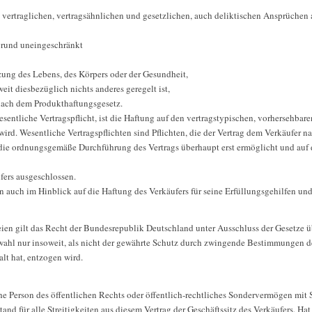
 vertraglichen, vertragsähnlichen und gesetzlichen, auch deliktischen Ansprüche
sgrund uneingeschränkt
etzung des Lebens, des Körpers oder der Gesundheit,
eit diesbezüglich nichts anderes geregelt ist,
nach dem Produkthaftungsgesetz.
 wesentliche Vertragspflicht, ist die Haftung auf den vertragstypischen, vorhersehba
wird. Wesentliche Vertragspflichten sind Pflichten, die der Vertrag dem Verkäufer n
g die ordnungsgemäße Durchführung des Vertrags überhaupt erst ermöglicht und auf
fers ausgeschlossen.
auch im Hinblick auf die Haftung des Verkäufers für seine Erfüllungsgehilfen und 
ien gilt das Recht der Bundesrepublik Deutschland unter Ausschluss der Gesetze ü
wahl nur insoweit, als nicht der gewährte Schutz durch zwingende Bestimmungen de
lt hat, entzogen wird.
he Person des öffentlichen Rechts oder öffentlich-rechtliches Sondervermögen mit
tand für alle Streitigkeiten aus diesem Vertrag der Geschäftssitz des Verkäufers. Ha