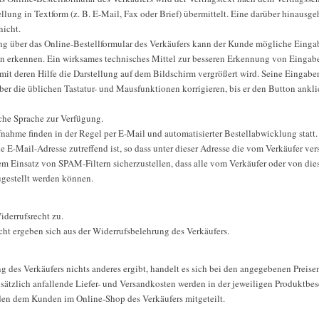
ung in Textform (z. B. E-Mail, Fax oder Brief) übermittelt. Eine darüber hinau
nicht.
ung über das Online-Bestellformular des Verkäufers kann der Kunde mögliche Einga
en erkennen. Ein wirksames technisches Mittel zur besseren Erkennung von Eingabe
 mit deren Hilfe die Darstellung auf dem Bildschirm vergrößert wird. Seine Einga
ber die üblichen Tastatur- und Mausfunktionen korrigieren, bis er den Button ankl
sche Sprache zur Verfügung.
ahme finden in der Regel per E-Mail und automatisierter Bestellabwicklung statt. 
 E-Mail-Adresse zutreffend ist, so dass unter dieser Adresse die vom Verkäufer v
m Einsatz von SPAM-Filtern sicherzustellen, dass alle vom Verkäufer oder von di
ugestellt werden können.
iderrufsrecht zu.
ht ergeben sich aus der Widerrufsbelehrung des Verkäufers.
g des Verkäufers nichts anderes ergibt, handelt es sich bei den angegebenen Preise
sätzlich anfallende Liefer- und Versandkosten werden in der jeweiligen Produktb
en dem Kunden im Online-Shop des Verkäufers mitgeteilt.