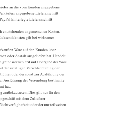
gebietes an die vom Kunden angegebene
 Verkäufers angegebene Lieferanschrift
yPal hinterlegte Lieferanschrift
urch entstehenden angemessenen Kosten.
Rücksendekosten gilt bei wirksamer
erkauften Ware auf den Kunden über,
on oder Anstalt ausgeliefert hat. Handelt
e grundsätzlich erst mit Übergabe der Ware
d der zufälligen Verschlechterung der
tführer oder der sonst zur Ausführung der
 zur Ausführung der Versendung bestimmte
nt hat.
g zurückzutreten. Dies gilt nur für den
gsgeschäft mit dem Zulieferer
ichtverfügbarkeit oder der nur teilweisen