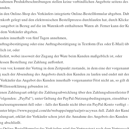
haltenen Produktbeschreibungen stellen keine verbindlichen Angebote seitens des 
Kunden.
n den Online-Shop des Verkäufers integrierte Online-Bestellformular abgeben. Dab
enkorb gelegt und den elektronischen Bestellprozess durchlaufen hat, durch Klick
agsangebot in Bezug auf die im Warenkorb enthaltenen Waren ab. Ferner kann der K
r dem Verkäufer abgeben.
Kunden innerhalb von fünf Tagen annehmen,
uftragsbestätigung oder eine Auftragsbestätigung in Textform (Fax oder E-Mail) üb
ch ist, oder
liefert, wobei insoweit der Zugang der Ware beim Kunden maßgeblich ist, oder
ssen Bestellung zur Zahlung auffordert.
en vor, kommt der Vertrag in dem Zeitpunkt zustande, in dem eine der vorgenannten 
nach der Absendung des Angebots durch den Kunden zu laufen und endet mit dem 
erkäufer das Angebot des Kunden innerhalb vorgenannter Frist nicht an, so gilt d
 Willenserklärung gebunden ist.
nen Zahlungsart erfolgt die Zahlungsabwicklung über den Zahlungsdienstleister PayP
olgenden: „PayPal“), unter Geltung der PayPal-Nutzungsbedingungen, einsehbar 
/useragreement-full oder – falls der Kunde nicht über ein PayPal-Konto verfügt 
nter https://www.paypal.com/de/webapps/mpp/ua/privacywax-full. Zahlt der Kunde
ungsart, erklärt der Verkäufer schon jetzt die Annahme des Angebots des Kunden
ng abschließt.
s Online-Bestellformular des Verkäufers wird der Vertragstext nach dem Vertragss