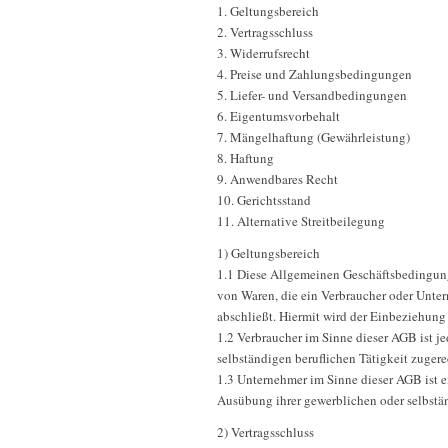
1. Geltungsbereich
2. Vertragsschluss
3. Widerrufsrecht
4. Preise und Zahlungsbedingungen
5. Liefer- und Versandbedingungen
6. Eigentumsvorbehalt
7. Mängelhaftung (Gewährleistung)
8. Haftung
9. Anwendbares Recht
10. Gerichtsstand
11. Alternative Streitbeilegung
1) Geltungsbereich
1.1 Diese Allgemeinen Geschäftsbedingung
von Waren, die ein Verbraucher oder Unte
abschließt. Hiermit wird der Einbeziehung
1.2 Verbraucher im Sinne dieser AGB ist j
selbständigen beruflichen Tätigkeit zuger
1.3 Unternehmer im Sinne dieser AGB ist ei
Ausübung ihrer gewerblichen oder selbstän
2) Vertragsschluss