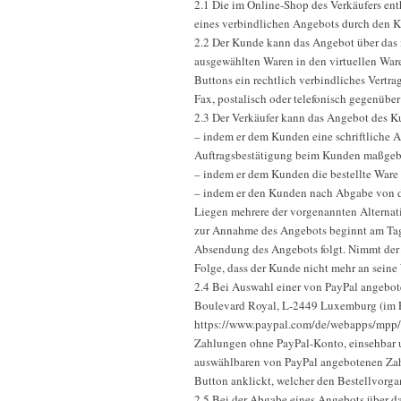
2.1 Die im Online-Shop des Verkäufers ent
eines verbindlichen Angebots durch den 
2.2 Der Kunde kann das Angebot über das i
ausgewählten Waren in den virtuellen War
Buttons ein rechtlich verbindliches Vertr
Fax, postalisch oder telefonisch gegenübe
2.3 Der Verkäufer kann das Angebot des 
– indem er dem Kunden eine schriftliche A
Auftragsbestätigung beim Kunden maßgebli
– indem er dem Kunden die bestellte Ware 
– indem er den Kunden nach Abgabe von de
Liegen mehrere der vorgenannten Alternativ
zur Annahme des Angebots beginnt am Tag 
Absendung des Angebots folgt. Nimmt der V
Folge, dass der Kunde nicht mehr an seine
2.4 Bei Auswahl einer von PayPal angebote
Boulevard Royal, L-2449 Luxemburg (im F
https://www.paypal.com/de/webapps/mpp/ua
Zahlungen ohne PayPal-Konto, einsehbar u
auswählbaren von PayPal angebotenen Zahl
Button anklickt, welcher den Bestellvorga
2.5 Bei der Abgabe eines Angebots über da