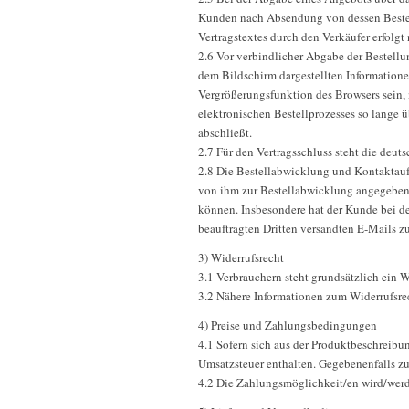
Kunden nach Absendung von dessen Bestell
Vertragstextes durch den Verkäufer erfolgt 
2.6 Vor verbindlicher Abgabe der Bestell
dem Bildschirm dargestellten Information
Vergrößerungsfunktion des Browsers sein,
elektronischen Bestellprozesses so lange ü
abschließt.
2.7 Für den Vertragsschluss steht die deut
2.8 Die Bestellabwicklung und Kontaktaufn
von ihm zur Bestellabwicklung angegebene
können. Insbesondere hat der Kunde bei de
beauftragten Dritten versandten E-Mails z
3) Widerrufsrecht
3.1 Verbrauchern steht grundsätzlich ein W
3.2 Nähere Informationen zum Widerrufsrec
4) Preise und Zahlungsbedingungen
4.1 Sofern sich aus der Produktbeschreibun
Umsatzsteuer enthalten. Gegebenenfalls zu
4.2 Die Zahlungsmöglichkeit/en wird/werd