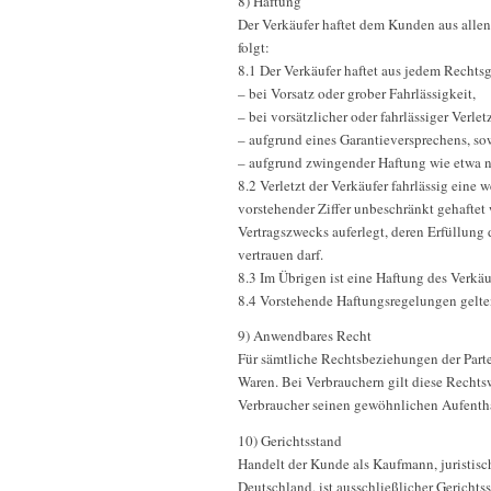
8) Haftung
Der Verkäufer haftet dem Kunden aus allen
folgt:
8.1 Der Verkäufer haftet aus jedem Recht
– bei Vorsatz oder grober Fahrlässigkeit,
– bei vorsätzlicher oder fahrlässiger Verl
– aufgrund eines Garantieversprechens, sow
– aufgrund zwingender Haftung wie etwa 
8.2 Verletzt der Verkäufer fahrlässig eine
vorstehender Ziffer unbeschränkt gehaftet 
Vertragszwecks auferlegt, deren Erfüllun
vertrauen darf.
8.3 Im Übrigen ist eine Haftung des Verkäu
8.4 Vorstehende Haftungsregelungen gelten 
9) Anwendbares Recht
Für sämtliche Rechtsbeziehungen der Parte
Waren. Bei Verbrauchern gilt diese Rechts
Verbraucher seinen gewöhnlichen Aufentha
10) Gerichtsstand
Handelt der Kunde als Kaufmann, juristisc
Deutschland, ist ausschließlicher Gerichtss