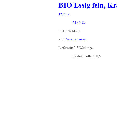
BIO Essig fein, 
12,20
€
l
24,40
€
/
inkl. 7 % MwSt.
zzgl.
Versandkosten
Lieferzeit:
3-5 Werktage
l
Produkt enthält: 0,5