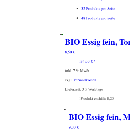
32 Produkte pro Seite
48 Produkte pro Seite
BIO Essig fein,
8,50
€
l
34,00
€
/
inkl. 7 % MwSt.
zzgl.
Versandkosten
Lieferzeit:
3-5 Werktage
l
Produkt enthält: 0,25
BIO Essig fein
9,00
€